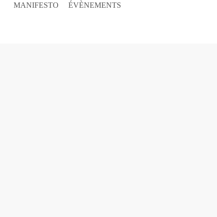
Skip
MANIFESTO
ÉVÈNEMENTS
to
main
content