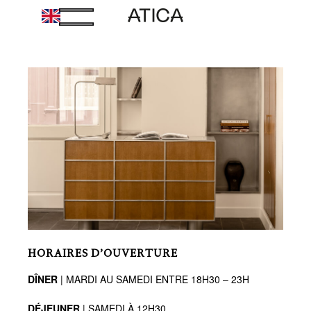
Skip
to
main
Close
content
Menu
HORAIRES D’OUVERTURE
DÎNER
| MARDI AU SAMEDI ENTRE 18H30 – 23H
DÉJEUNER
| SAMEDI À 12H30